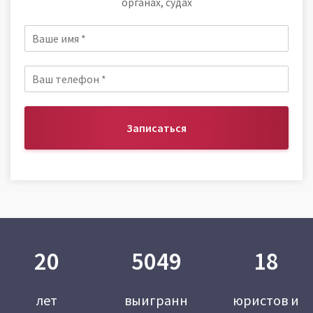
органах, судах
Записаться
20
5049
18
лет
выигранн
юристов и