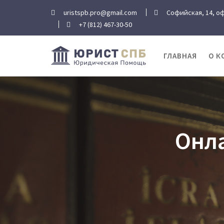
Перейти
uristspb.pro@gmail.com
Софийская, 14, оф
к
+7 (812) 467-30-50
содержимому
ГЛАВНАЯ
О К
Онл