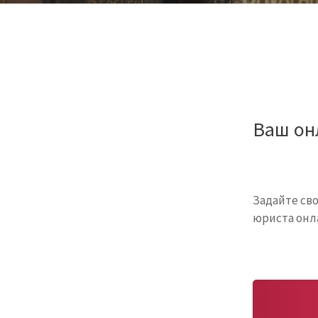
Ваш он
Задайте св
юриста онл