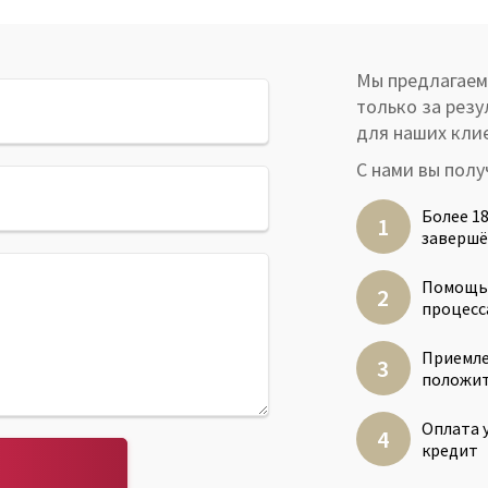
Мы предлагаем
только за резу
для наших кли
С нами вы полу
Более 18
завершё
Помощь н
процесс
Приемле
положит
Оплата у
кредит