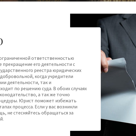
О
 ограниченной ответственностью
 прекращение его деятельности с
сударственного реестра юридических
 добровольной, когда учредители
и деятельности, так и
ходит по решению суда. В обоих случаях
конодательство, а так же точно
оцедуры. Юрист поможет избежать
тапах процесса. Если у вас возникли
ь, не стесняйтесь обращаться за
й.