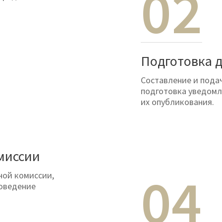
02
Подготовка 
Составление и подач
подготовка уведомл
их опубликования.
миссии
04
ной комиссии,
роведение