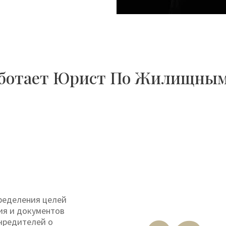
аботает Юрист По Жилищным
ределения целей
ия и документов
чредителей о