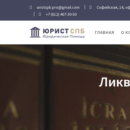
Перейти
uristspb.pro@gmail.com
Софийская, 14, оф
к
+7 (812) 467-30-50
содержимому
ГЛАВНАЯ
О К
Ликв